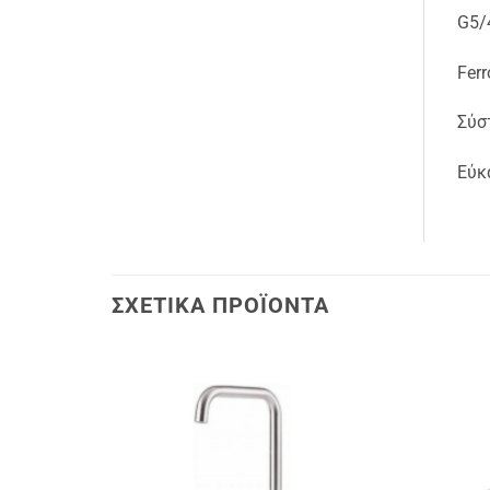
G5/
Fer
Σύσ
Εύκ
ΣΧΕΤΙΚΆ ΠΡΟΪΌΝΤΑ