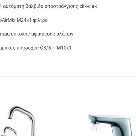
4 αυτόματη βαλβίδα αποστράγγισης clik-clak
roAirMix M24x1 φίλτρο
τημα εύκολης αφαίρεσης αλάτων
αμπτες υποδοχές G3/8 – M10x1