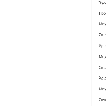
Ύψο
Προ
Μηχ
Σπι
Άρι
Μηχ
Σπι
Άρι
Μηχ
Συν