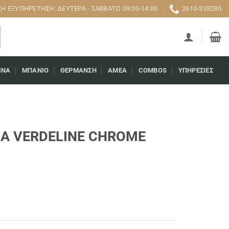
 ΕΞΥΠΗΡΈΤΗΣΗ: ΔΕΥΤΈΡΑ - ΣΆΒΒΑΤΟ 09:00-14:00
2610-335280
ΊΝΑ
ΜΠΆΝΙΟ
ΘΈΡΜΑΝΣΗ
AMEA
COMBOS
ΥΠΗΡΕΣΊΕΣ
LBA VERDELINE CHROME