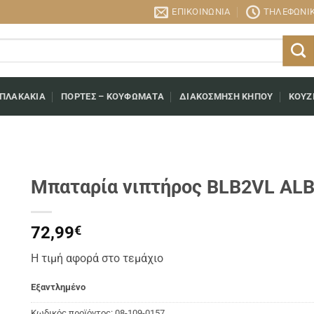
ΕΠΙΚΟΙΝΩΝΊΑ
ΤΗΛΕΦΩΝΙΚΉ
 ΠΛΑΚΆΚΙΑ
ΠΌΡΤΕΣ – ΚΟΥΦΏΜΑΤΑ
ΔΙΑΚΌΣΜΗΣΗ ΚΉΠΟΥ
ΚΟΥΖ
Μπαταρία νιπτήρος BLB2VL A
72,99
€
Η τιμή αφορά στο τεμάχιο
Εξαντλημένο
Κωδικός προϊόντος:
08-109-0157