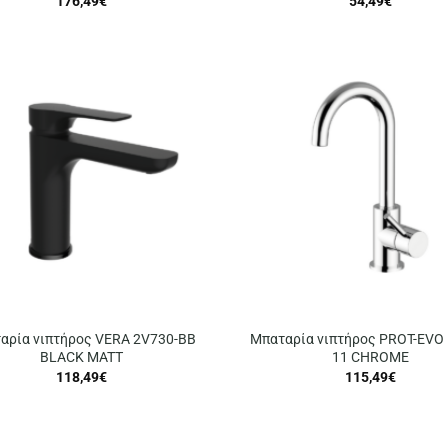
176,49
€
54,49
€
αρία νιπτήρος VERA 2V730-BB
Μπαταρία νιπτήρος PROT-EVO 
BLACK MATT
11 CHROME
118,49
€
115,49
€