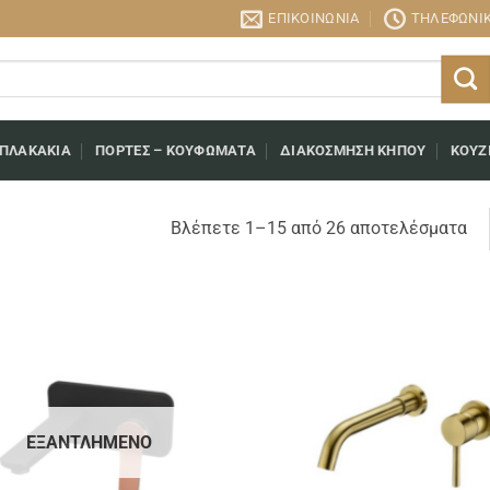
ΕΠΙΚΟΙΝΩΝΊΑ
ΤΗΛΕΦΩΝΙΚΉ
 ΠΛΑΚΆΚΙΑ
ΠΌΡΤΕΣ – ΚΟΥΦΏΜΑΤΑ
ΔΙΑΚΌΣΜΗΣΗ ΚΉΠΟΥ
ΚΟΥΖ
So
Βλέπετε 1–15 από 26 αποτελέσματα
by
lat
ΕΞΑΝΤΛΗΜΈΝΟ