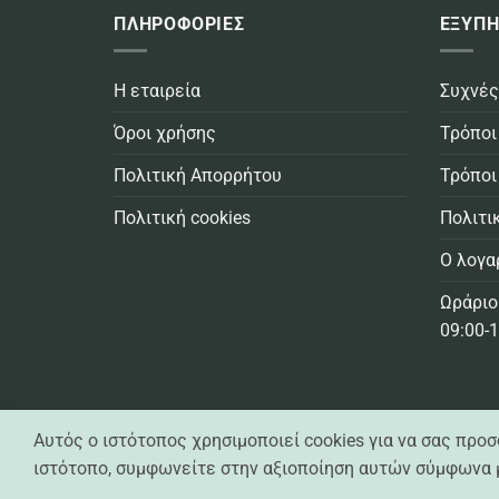
ΠΛΗΡΟΦΟΡΙΕΣ
ΕΞΥΠΗ
Η εταιρεία
Συχνές
Όροι χρήσης
Τρόποι
Πολιτική Απορρήτου
Τρόποι
Πολιτική cookies
Πολιτι
Ο λογα
Ωράριο
09:00-1
Αυτός ο ιστότοπος χρησιμοποιεί cookies για να σας προ
Casa Practika © 2021 -
2026 - All Rights Reserved
Created by
Exelixisnet
ιστότοπο, συμφωνείτε στην αξιοποίηση αυτών σύμφωνα μ