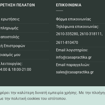
ΡΕΤΗΣΗ ΠΕΛΑΤΩΝ
ΕΠΙΚΟΙΝΩΝΙΑ
 ερωτήσεις
Φόρμα επικοινωνίας
Τηλέφωνα επικοινωνίας:
 πληρωμής
2610-335280
,
2610-318111
,
 αποστολής
2611-810470
κή Επιστροφών
Email λογιστηρίου:
ριασμός μου
info@casapractika.gr
 λειτουργίας:
Email παραγγελιών:
4:00 & 18:00-21:00
sales@casapractika.gr
σφέρει την καλύτερη δυνατή εμπειρία χρήσης. Με την πλοήγη
ε την πολιτική cookies του ιστότοπου.