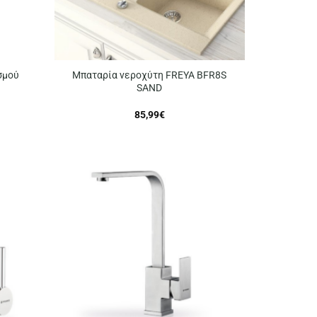
σμού
Μπαταρία νεροχύτη FREYA BFR8S
SAND
85,99
€