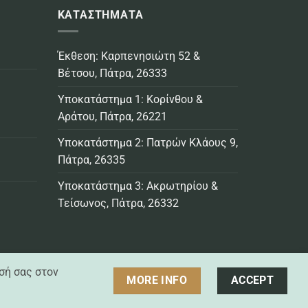
ΚΑΤΑΣΤΗΜΑΤΑ
Έκθεση: Καρπενησιώτη 52 &
Βέτσου, Πάτρα, 26333
Υποκατάστημα 1: Κορίνθου &
Αράτου, Πάτρα, 26221
Υποκατάστημα 2: Πατρών Κλάους 9,
Πάτρα, 26335
Υποκατάστημα 3: Ακρωτηρίου &
Τείσωνος, Πάτρα, 26332
σή σας στον
MORE INFO
ACCEPT
Visa
MasterCard
Credit
Bank
Cash
Cash
Card
Transfer
On
on