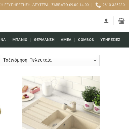
 ΕΞΥΠΗΡΈΤΗΣΗ: ΔΕΥΤΈΡΑ - ΣΆΒΒΑΤΟ 09:00-14:00
2610-335280
ΊΝΑ
ΜΠΆΝΙΟ
ΘΈΡΜΑΝΣΗ
AMEA
COMBOS
ΥΠΗΡΕΣΊΕΣ
rted
est