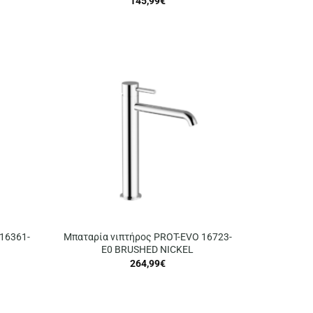
145,99
€
16361-
Μπαταρία νιπτήρος PROT-EVO 16723-
E0 BRUSHED NICKEL
264,99
€