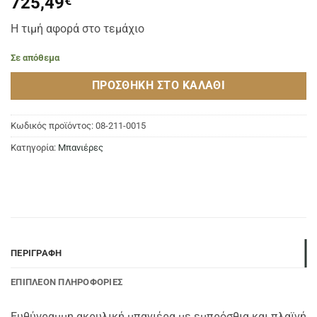
725,49
€
Η τιμή αφορά στο τεμάχιο
Σε απόθεμα
ΠΡΟΣΘΉΚΗ ΣΤΟ ΚΑΛΆΘΙ
Κωδικός προϊόντος:
08-211-0015
Κατηγορία:
Μπανιέρες
ΠΕΡΙΓΡΑΦΉ
ΕΠΙΠΛΈΟΝ ΠΛΗΡΟΦΟΡΊΕΣ
Ευθύγραμμη ακρυλική μπανιέρα με εμπρόσθια και πλαϊνή