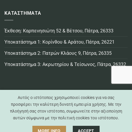
ΚΑΤΑΣΤΗΜΑΤΑ
Έκθεση: Καρπενησιώτη 52 & Βέτσου, Πάτρα, 26333
Υποκατάστημα 1: Κορίνθου & Αράτου, Πάτρα, 26221
Υποκατάστημα 2: Πατρών Κλάους 9, Πάτρα, 26335
Υποκατάστημα 3: Ακρωτηρίου & Τείσωνος, Πάτρα, 26332
Αυτός ο ιστότοπος χρησιμοποιεί cookies για να σας
προσφέρει την καλύτερη δυνατή εμπειρία χρήσης. Με την
πλοήγησή σας στον ιστότοπο, συμφωνείτε στην αξιοποίηση
Visa
MasterCard
Credit
Bank
Cash
Cash
αυτών σύμφωνα με την πολιτική cookies του ιστότοπου.
Card
Transfer
On
on
Casa Practika © 2021 -
2026 - All Rights Reserved
Delivery
Pickup
MORE INFO
ACCEPT