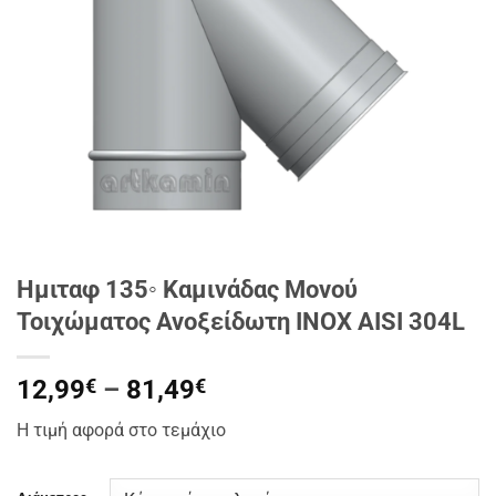
Ημιταφ 135◦ Καμινάδας Μονού
Τοιχώματος Ανοξείδωτη INOX AISI 304L
Price
12,99
€
–
81,49
€
range:
Η τιμή αφορά στο τεμάχιο
12,99€
through
81,49€