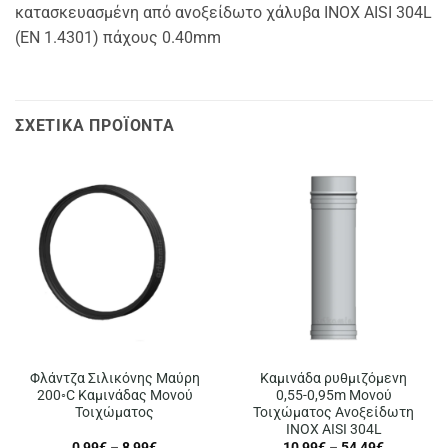
κατασκευασμένη από ανοξείδωτο χάλυβα INOX AISI 304L
(ΕΝ 1.4301) πάχους 0.40mm
ΣΧΕΤΙΚΆ ΠΡΟΪΌΝΤΑ
Φλάντζα Σιλικόνης Μαύρη
Καμινάδα ρυθμιζόμενη
200◦C Καμινάδας Μονού
0,55-0,95m Μονού
Τοιχώματος
Τοιχώματος Ανοξείδωτη
INOX AISI 304L
Price
Price
0,99
€
–
8,99
€
10,99
€
–
54,49
€