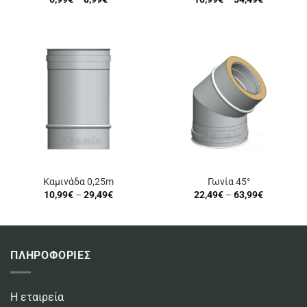
range:
range:
0,99€
10,99€
through
through
8,99€
54,49€
Καμινάδα 0,25m
Γωνία 45°
Price
Price
10,99
€
–
29,49
€
22,49
€
–
63,99
€
range:
range:
10,99€
22,49€
through
through
29,49€
63,99€
ΠΛΗΡΟΦΟΡΙΕΣ
Η εταιρεία