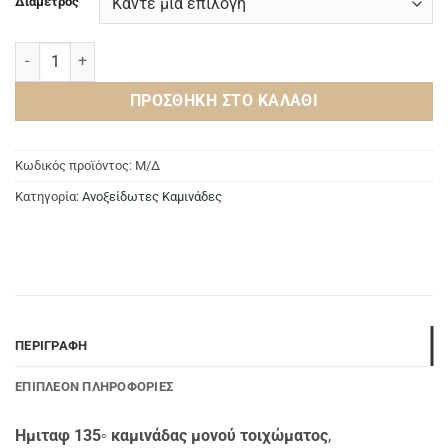
Διάμετρος
Ημιταφ 135◦ Καμινάδας Μονού Τοιχώματος Ανοξείδωτη INOX AISI
ΠΡΟΣΘΉΚΗ ΣΤΟ ΚΑΛΆΘΙ
Κωδικός προϊόντος:
Μ/Δ
Κατηγορία:
Ανοξείδωτες Καμινάδες
ΠΕΡΙΓΡΑΦΉ
ΕΠΙΠΛΈΟΝ ΠΛΗΡΟΦΟΡΊΕΣ
Ημιταφ 135◦ καμινάδας μονού τοιχώματος
,