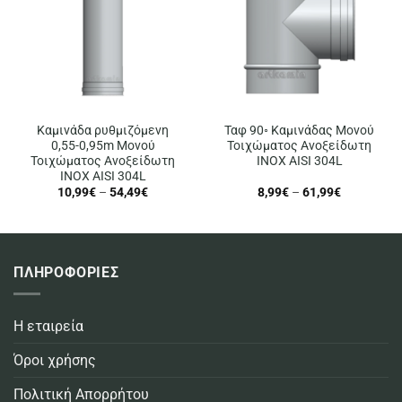
Καμινάδα ρυθμιζόμενη
Ταφ 90◦ Καμινάδας Μονού
0,55-0,95m Μονού
Τοιχώματος Ανοξείδωτη
Τοιχώματος Ανοξείδωτη
INOX AISI 304L
INOX AISI 304L
Price
Price
10,99
€
–
54,49
€
8,99
€
–
61,99
€
range:
range:
10,99€
8,99€
through
through
54,49€
61,99€
ΠΛΗΡΟΦΟΡΙΕΣ
Η εταιρεία
Όροι χρήσης
Πολιτική Απορρήτου