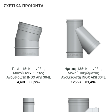
ΣΧΕΤΙΚΆ ΠΡΟΪΌΝΤΑ
Γωνία 15◦ Καμινάδας
Ημιταφ 135◦ Καμινάδας
Μονού Τοιχώματος
Μονού Τοιχώματος
Ανοξείδωτη INOX AISI 304L
Ανοξείδωτη INOX AISI 304L
Price
Price
4,49
€
–
30,99
€
12,99
€
–
81,49
€
range:
range:
4,49€
12,99€
through
through
30,99€
81,49€