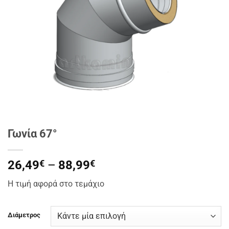
Γωνία 67°
Price
26,49
€
–
88,99
€
range:
Η τιμή αφορά στο τεμάχιο
26,49€
through
88,99€
Διάμετρος