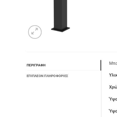
Μπα
ΠΕΡΙΓΡΑΦΉ
Υλι
ΕΠΙΠΛΈΟΝ ΠΛΗΡΟΦΟΡΊΕΣ
Χρώ
Ύψο
Ύψο