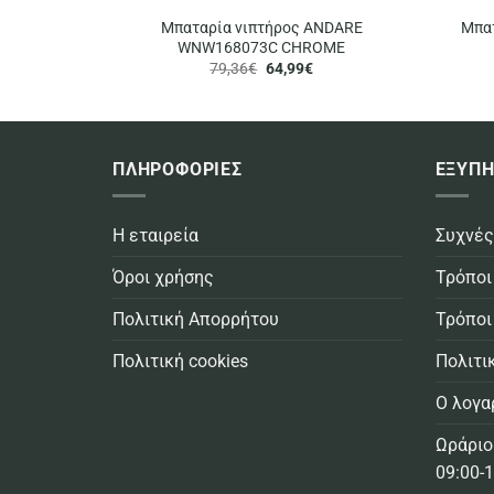
Μπαταρία νιπτήρος ANDARE
Μπα
WNW168073C CHROME
Original
Η
79,36
€
64,99
€
price
τρέχουσα
was:
τιμή
79,36€.
είναι:
64,99€.
ΠΛΗΡΟΦΟΡΙΕΣ
ΕΞΥΠΗ
Η εταιρεία
Συχνές
Όροι χρήσης
Τρόποι
Πολιτική Απορρήτου
Τρόποι
Πολιτική cookies
Πολιτι
Ο λογα
Ωράριο
09:00-1