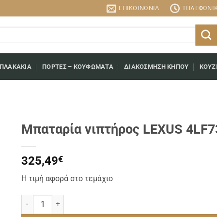
ΕΠΙΚΟΙΝΩΝΊΑ
ΤΗΛΕΦΩΝΙΚΉ
 ΠΛΑΚΆΚΙΑ
ΠΌΡΤΕΣ – ΚΟΥΦΏΜΑΤΑ
ΔΙΑΚΌΣΜΗΣΗ ΚΉΠΟΥ
ΚΟΥΖ
Μπαταρία νιπτήρος LEXUS 4LF
325,49
€
Η τιμή αφορά στο τεμάχιο
Μπαταρία νιπτήρος LEXUS 4LF735-BB BLACK MATT ποσότητα