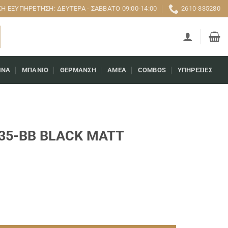
 ΕΞΥΠΗΡΈΤΗΣΗ: ΔΕΥΤΈΡΑ - ΣΆΒΒΑΤΟ 09:00-14:00
2610-335280
ΊΝΑ
ΜΠΆΝΙΟ
ΘΈΡΜΑΝΣΗ
AMEA
COMBOS
ΥΠΗΡΕΣΊΕΣ
735-BB BLACK MATT