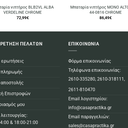
ταρία νιπτήρος BLB2VL ALBA
Μπαταρία νιπτήρος MONO ALT
VERDELINE CHROME
44-0816 CHROME
72,99
€
86,49
€
ΡΕΤΗΣΗ ΠΕΛΑΤΩΝ
ΕΠΙΚΟΙΝΩΝΙΑ
 ερωτήσεις
Φόρμα επικοινωνίας
Τηλέφωνα επικοινωνίας:
 πληρωμής
2610-335280
,
2610-318111
,
 αποστολής
2611-810470
κή Επιστροφών
Email λογιστηρίου:
ριασμός μου
info@casapractika.gr
 λειτουργίας:
Email παραγγελιών:
4:00 & 18:00-21:00
sales@casapractika.gr