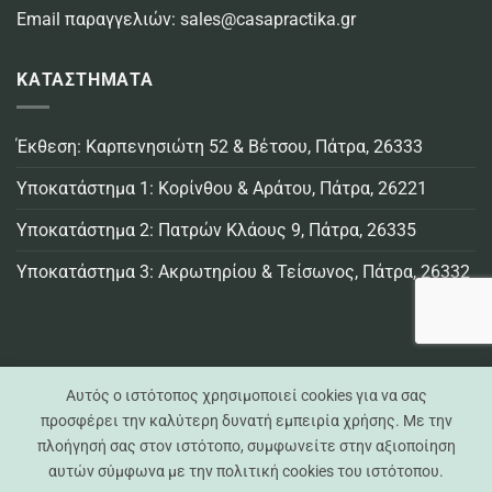
Email παραγγελιών:
sales@casapractika.gr
ΚΑΤΑΣΤΗΜΑΤΑ
Έκθεση: Καρπενησιώτη 52 & Βέτσου, Πάτρα, 26333
Υποκατάστημα 1: Κορίνθου & Αράτου, Πάτρα, 26221
Υποκατάστημα 2: Πατρών Κλάους 9, Πάτρα, 26335
Υποκατάστημα 3: Ακρωτηρίου & Τείσωνος, Πάτρα, 26332
Αυτός ο ιστότοπος χρησιμοποιεί cookies για να σας
προσφέρει την καλύτερη δυνατή εμπειρία χρήσης. Με την
πλοήγησή σας στον ιστότοπο, συμφωνείτε στην αξιοποίηση
Visa
MasterCard
Credit
Bank
Cash
Cash
αυτών σύμφωνα με την πολιτική cookies του ιστότοπου.
Card
Transfer
On
on