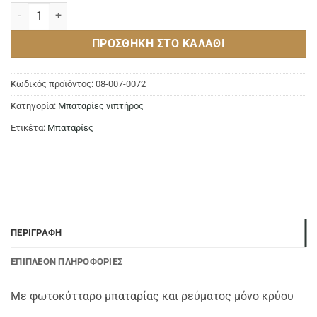
Μπαταρία νιπτήρος AUTO LAVABO 43-6217 CHROME ποσότητα
ΠΡΟΣΘΉΚΗ ΣΤΟ ΚΑΛΆΘΙ
Κωδικός προϊόντος:
08-007-0072
Κατηγορία:
Μπαταρίες νιπτήρος
Ετικέτα:
Μπαταρίες
ΠΕΡΙΓΡΑΦΉ
ΕΠΙΠΛΈΟΝ ΠΛΗΡΟΦΟΡΊΕΣ
Με φωτοκύτταρο μπαταρίας και ρεύματος μόνο κρύου