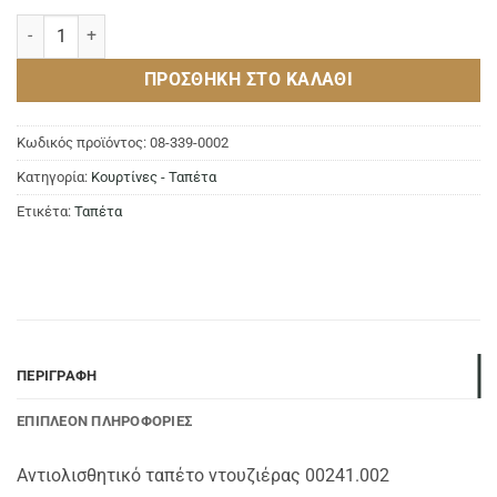
Αντιολισθητικό ταπέτο DISCO 36x71cm SILVER ποσότητα
ΠΡΟΣΘΉΚΗ ΣΤΟ ΚΑΛΆΘΙ
Κωδικός προϊόντος:
08-339-0002
Κατηγορία:
Κουρτίνες - Ταπέτα
Ετικέτα:
Ταπέτα
ΠΕΡΙΓΡΑΦΉ
ΕΠΙΠΛΈΟΝ ΠΛΗΡΟΦΟΡΊΕΣ
Αντιολισθητικό ταπέτο ντουζιέρας 00241.002