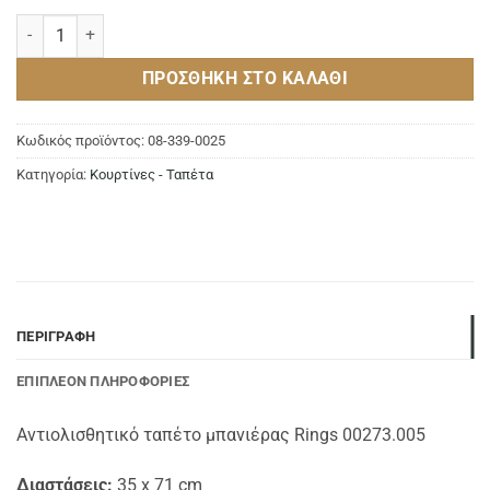
Αντιολισθητικό ταπέτο RINGS 35x71cm CLEAR BLUE ποσότητα
ΠΡΟΣΘΉΚΗ ΣΤΟ ΚΑΛΆΘΙ
Κωδικός προϊόντος:
08-339-0025
Κατηγορία:
Κουρτίνες - Ταπέτα
ΠΕΡΙΓΡΑΦΉ
ΕΠΙΠΛΈΟΝ ΠΛΗΡΟΦΟΡΊΕΣ
Αντιολισθητικό ταπέτο μπανιέρας Rings 00273.005
Διαστάσεις:
35 x 71 cm