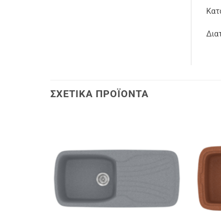
Κατ
Δια
ΣΧΕΤΙΚΆ ΠΡΟΪΌΝΤΑ