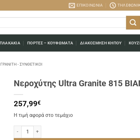
ΕΠΙΚΟΙΝΩΝΊΑ
ΤΗΛΕΦΩΝΙΚΉ
 ΠΛΑΚΆΚΙΑ
ΠΌΡΤΕΣ – ΚΟΥΦΏΜΑΤΑ
ΔΙΑΚΌΣΜΗΣΗ ΚΉΠΟΥ
ΚΟΥΖ
ΓΡΑΝΊΤΗ - ΣΥΝΘΕΤΙΚΟΊ
Νεροχύτης Ultra Granite 815 BI
257,99
€
Η τιμή αφορά στο τεμάχιο
Νεροχύτης Ultra Granite 815 BIANCO ποσότητα