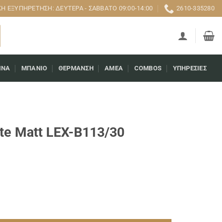
 ΕΞΥΠΗΡΈΤΗΣΗ: ΔΕΥΤΈΡΑ - ΣΆΒΒΑΤΟ 09:00-14:00
2610-335280
ΊΝΑ
ΜΠΆΝΙΟ
ΘΈΡΜΑΝΣΗ
AMEA
COMBOS
ΥΠΗΡΕΣΊΕΣ
te Matt LEX-B113/30
α