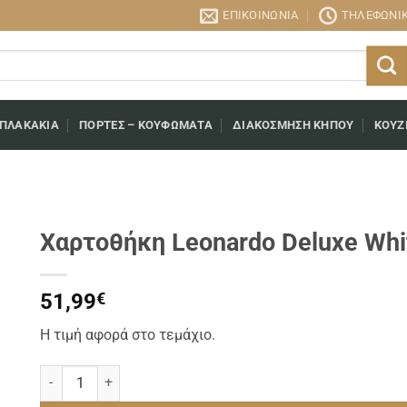
ΕΠΙΚΟΙΝΩΝΊΑ
ΤΗΛΕΦΩΝΙΚΉ
 ΠΛΑΚΆΚΙΑ
ΠΌΡΤΕΣ – ΚΟΥΦΏΜΑΤΑ
ΔΙΑΚΌΣΜΗΣΗ ΚΉΠΟΥ
ΚΟΥΖ
Χαρτοθήκη Leonardo Deluxe Whi
51,99
€
Η τιμή αφορά στο τεμάχιο.
Χαρτοθήκη Leonardo Deluxe White Matt LEX-B113/30 ποσότητ