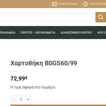
ΕΠΙΚΟΙΝΩΝΊΑ
ΤΗΛΕΦΩΝΙΚΉ
 ΠΛΑΚΆΚΙΑ
ΠΌΡΤΕΣ – ΚΟΥΦΏΜΑΤΑ
ΔΙΑΚΌΣΜΗΣΗ ΚΉΠΟΥ
ΚΟΥΖ
Χαρτοθήκη B0GS60/99
72,99
€
Η τιμή αφορά στο τεμάχιο.
Χαρτοθήκη B0GS60/99 ποσότητα