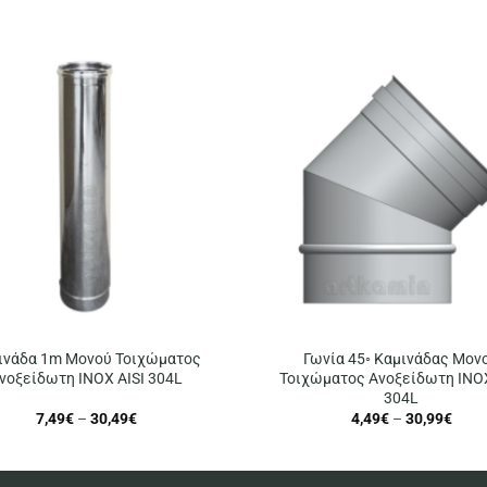
ινάδα 1m Μονού Τοιχώματος
Γωνία 45◦ Καμινάδας Μον
νοξείδωτη INOX AISI 304L
Τοιχώματος Ανοξείδωτη INOX
304L
Price
Price
7,49
€
–
30,49
€
4,49
€
–
30,99
€
range:
range
7,49€
4,49
through
thro
30,49€
30,9