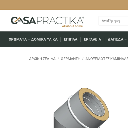
Μετάβαση
στο
περιεχόμενο
Αναζήτηση
για:
ΧΡΏΜΑΤΑ – ΔΟΜΙΚΆ ΥΛΙΚΆ
ΕΠΙΠΛΑ
ΕΡΓΑΛΕΊΑ
ΔΆΠΕΔΑ –
ΑΡΧΙΚΉ ΣΕΛΊΔΑ
/
ΘΈΡΜΑΝΣΗ
/
ΑΝΟΞΕΊΔΩΤΕΣ ΚΑΜΙΝΆΔ