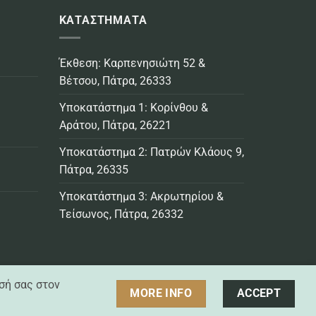
ΚΑΤΑΣΤΗΜΑΤΑ
Έκθεση: Καρπενησιώτη 52 &
Βέτσου, Πάτρα, 26333
Υποκατάστημα 1: Κορίνθου &
Αράτου, Πάτρα, 26221
Υποκατάστημα 2: Πατρών Κλάους 9,
Πάτρα, 26335
Υποκατάστημα 3: Ακρωτηρίου &
Τείσωνος, Πάτρα, 26332
σή σας στον
MORE INFO
ACCEPT
Visa
MasterCard
Credit
Bank
Cash
Cash
Card
Transfer
On
on