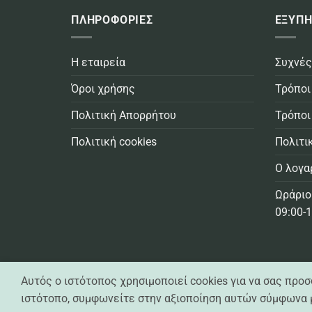
ΠΛΗΡΟΦΟΡΙΕΣ
ΕΞΥΠΗ
Η εταιρεία
Συχνές
Όροι χρήσης
Τρόποι
Πολιτική Απορρήτου
Τρόποι
Πολιτική cookies
Πολιτι
Ο λογα
Ωράριο
09:00-1
Αυτός ο ιστότοπος χρησιμοποιεί cookies για να σας προ
Casa Practika © 2021 -
2026 - All Rights Reserved
Created by
Exelixisnet
ιστότοπο, συμφωνείτε στην αξιοποίηση αυτών σύμφωνα μ