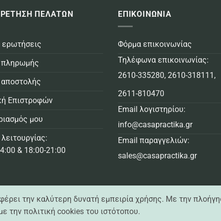
ΡΕΤΗΣΗ ΠΕΛΑΤΩΝ
ΕΠΙΚΟΙΝΩΝΙΑ
 ερωτήσεις
Φόρμα επικοινωνίας
Τηλέφωνα επικοινωνίας:
 πληρωμής
2610-335280
,
2610-318111
,
 αποστολής
2611-810470
κή Επιστροφών
Email λογιστηρίου:
ριασμός μου
info@casapractika.gr
 λειτουργίας:
Email παραγγελιών:
4:00 & 18:00-21:00
sales@casapractika.gr
σφέρει την καλύτερη δυνατή εμπειρία χρήσης. Με την πλοήγη
ε την πολιτική cookies του ιστότοπου.