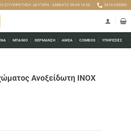
 ΕΞΥΠΗΡΈΤΗΣΗ: ΔΕΥΤΈΡΑ - ΣΆΒΒΑΤΟ 09:00-14:00
2610-335280
ΊΝΑ
ΜΠΆΝΙΟ
ΘΈΡΜΑΝΣΗ
AMEA
COMBOS
ΥΠΗΡΕΣΊΕΣ
ιχώματος Ανοξείδωτη INOX