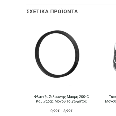
ΣΧΕΤΙΚΆ ΠΡΟΪΌΝΤΑ
Φλάντζα Σιλικόνης Μαύρη 200◦C
Τάπ
Καμινάδας Μονού Τοιχώματος
Μονού
Price
0,99
€
–
8,99
€
range: