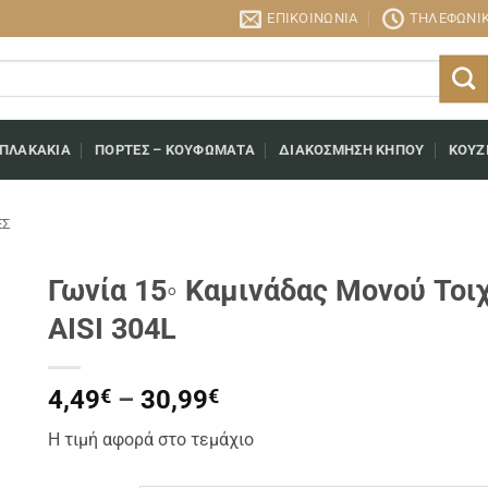
ΕΠΙΚΟΙΝΩΝΊΑ
ΤΗΛΕΦΩΝΙΚΉ
 ΠΛΑΚΆΚΙΑ
ΠΌΡΤΕΣ – ΚΟΥΦΏΜΑΤΑ
ΔΙΑΚΌΣΜΗΣΗ ΚΉΠΟΥ
ΚΟΥΖ
ΕΣ
Γωνία 15◦ Καμινάδας Μονού Το
AISI 304L
Price
4,49
€
–
30,99
€
range:
Η τιμή αφορά στο τεμάχιο
4,49€
through