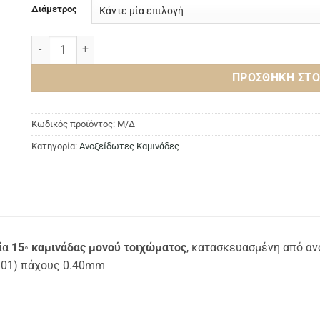
30,99€
Διάμετρος
Γωνία 15◦ Καμινάδας Μονού Τοιχώματος Ανοξείδωτη INOX AIS
ΠΡΟΣΘΉΚΗ ΣΤΟ
Κωδικός προϊόντος:
Μ/Δ
Κατηγορία:
Ανοξείδωτες Καμινάδες
ία
15◦ καμινάδας μονού τοιχώματος
, κατασκευασμένη από αν
301) πάχους 0.40mm