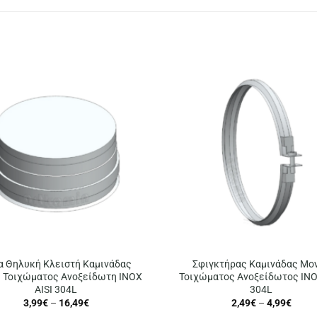
α Θηλυκή Κλειστή Καμινάδας
Σφιγκτήρας Καμινάδας Μο
 Τοιχώματος Ανοξείδωτη INOX
Τοιχώματος Ανοξείδωτος INO
AISI 304L
304L
Price
Price
3,99
€
–
16,49
€
2,49
€
–
4,99
€
range:
range