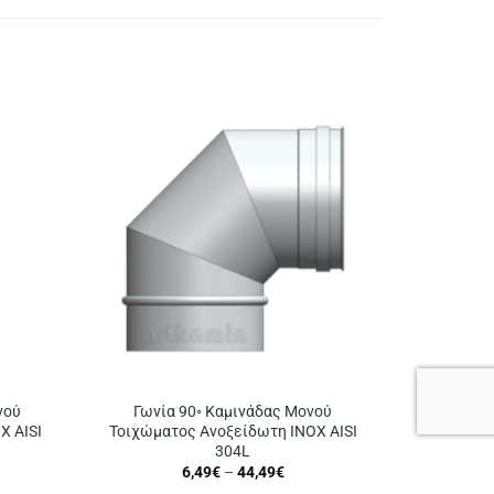
νού
Γωνία 90◦ Καμινάδας Μονού
X AISI
Τοιχώματος Ανοξείδωτη INOX AISI
304L
Price
6,49
€
–
44,49
€
:
range: