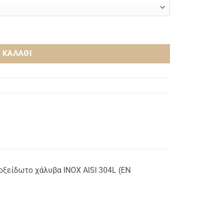
I 304L ποσότητα
 ΚΑΛΆΘΙ
οξείδωτο χάλυβα INOX AISI 304L (ΕΝ