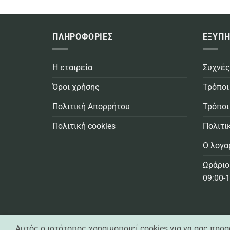
0,99€
through
8,99€
ΠΛΗΡΟΦΟΡΙΕΣ
ΕΞΥΠΗ
Η εταιρεία
Συχνές
Όροι χρήσης
Τρόποι
Πολιτική Απορρήτου
Τρόποι
Πολιτική cookies
Πολιτι
Ο λογα
Ωράριο
09:00-1
Αυτός ο ιστότοπος χρησιμοποιεί cookies για να σας προ
Casa Practika © 2021 -
2026 - All Rights Reserved