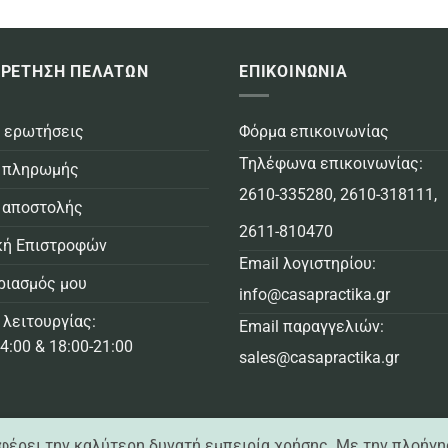
3,99€
2,49€
through
throu
16,49€
4,99€
ΡΕΤΗΣΗ ΠΕΛΑΤΩΝ
ΕΠΙΚΟΙΝΩΝΙΑ
 ερωτήσεις
Φόρμα επικοινωνίας
Τηλέφωνα επικοινωνίας:
 πληρωμής
2610-335280
,
2610-318111
,
 αποστολής
2611-810470
κή Επιστροφών
Email λογιστηρίου:
ριασμός μου
info@casapractika.gr
 λειτουργίας:
Email παραγγελιών:
4:00 & 18:00-21:00
sales@casapractika.gr
σφέρει την καλύτερη δυνατή εμπειρία χρήσης. Με την πλοήγη