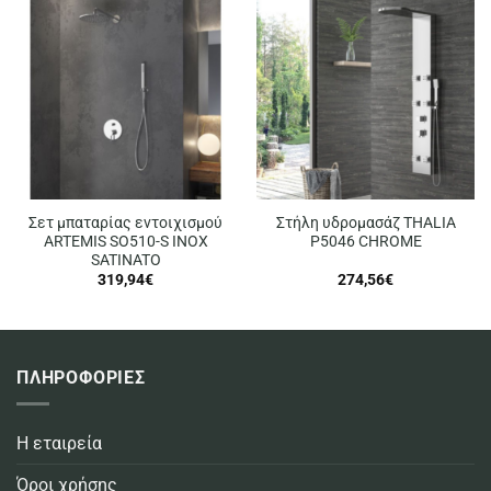
Σετ μπαταρίας εντοιχισμού
Στήλη υδρομασάζ THALIA
ARTEMIS SO510-S INOX
P5046 CHROME
SATINATO
319,94
€
274,56
€
ΠΛΗΡΟΦΟΡΙΕΣ
Η εταιρεία
Όροι χρήσης