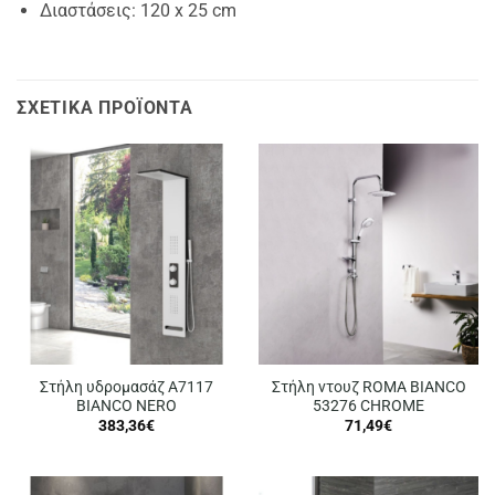
Διαστάσεις: 120 x 25 cm
ΣΧΕΤΙΚΆ ΠΡΟΪΌΝΤΑ
Στήλη υδρομασάζ A7117
Στήλη ντουζ ROMA BIANCO
BIANCO NERO
53276 CHROME
383,36
€
71,49
€