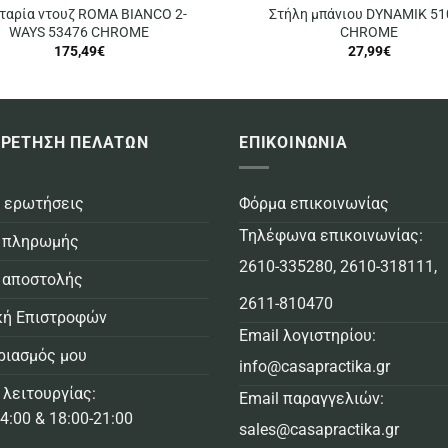
ταρία ντουζ ROMA BIANCO 2-
Στήλη μπάνιου DYNAMIK 51
WAYS 53476 CHROME
CHROME
175,49
€
27,99
€
ΡΕΤΗΣΗ ΠΕΛΑΤΩΝ
ΕΠΙΚΟΙΝΩΝΙΑ
 ερωτήσεις
Φόρμα επικοινωνίας
Τηλέφωνα επικοινωνίας:
 πληρωμής
2610-335280
,
2610-318111
,
 αποστολής
2611-810470
κή Επιστροφών
Email λογιστηρίου:
ριασμός μου
info@casapractika.gr
 λειτουργίας:
Email παραγγελιών:
4:00 & 18:00-21:00
sales@casapractika.gr