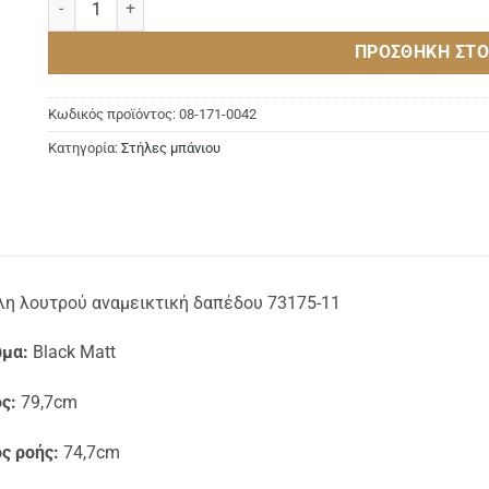
ΠΡΟΣΘΉΚΗ ΣΤΟ
Κωδικός προϊόντος:
08-171-0042
Κατηγορία:
Στήλες μπάνιου
λη λουτρού αναμεικτική δαπέδου 73175-11
μα:
Black Matt
ς:
79,7cm
ς ροής:
74,7cm