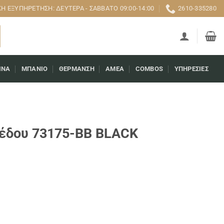
 ΕΞΥΠΗΡΈΤΗΣΗ: ΔΕΥΤΈΡΑ - ΣΆΒΒΑΤΟ 09:00-14:00
2610-335280
ΊΝΑ
ΜΠΆΝΙΟ
ΘΈΡΜΑΝΣΗ
AMEA
COMBOS
ΥΠΗΡΕΣΊΕΣ
πέδου 73175-BB BLACK
ποσότητα