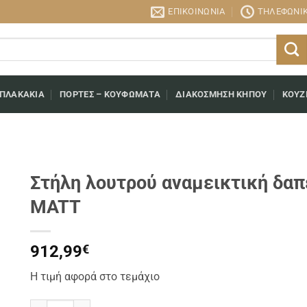
ΕΠΙΚΟΙΝΩΝΊΑ
ΤΗΛΕΦΩΝΙΚΉ
 ΠΛΑΚΆΚΙΑ
ΠΌΡΤΕΣ – ΚΟΥΦΏΜΑΤΑ
ΔΙΑΚΌΣΜΗΣΗ ΚΉΠΟΥ
ΚΟΥΖ
Στήλη λουτρού αναμεικτική δα
MATT
912,99
€
Η τιμή αφορά στο τεμάχιο
Στήλη λουτρού αναμεικτική δαπέδου 73175-BB BLACK MATT 