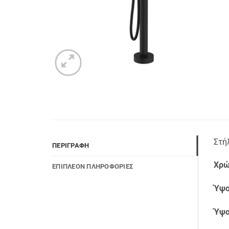
Στή
ΠΕΡΙΓΡΑΦΉ
Χρώ
ΕΠΙΠΛΈΟΝ ΠΛΗΡΟΦΟΡΊΕΣ
Ύψο
Ύψο