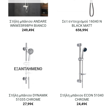
Στήλη μπάνιου ANDARE
Σετ εντοιχισμού 16040 N
WNW33R98PH BIANCO
BLACK MATT
249,49
€
656,99
€
ΕΞΑΝΤΛΗΜΈΝΟ
Στήλη μπάνιου DYNAMIK
Στήλη μπάνιου ECON 51040
51035 CHROME
CHROME
27,99
€
24,49
€