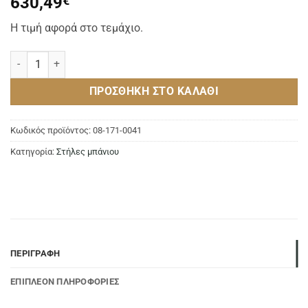
630,49
€
Η τιμή αφορά στο τεμάχιο.
Στήλη λουτρού αναμεικτική δαπέδου 73175-11 CHROME ποσότητα
ΠΡΟΣΘΉΚΗ ΣΤΟ ΚΑΛΆΘΙ
Κωδικός προϊόντος:
08-171-0041
Κατηγορία:
Στήλες μπάνιου
ΠΕΡΙΓΡΑΦΉ
ΕΠΙΠΛΈΟΝ ΠΛΗΡΟΦΟΡΊΕΣ