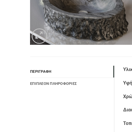
Υλι
ΠΕΡΙΓΡΑΦΉ
Υφή
ΕΠΙΠΛΈΟΝ ΠΛΗΡΟΦΟΡΊΕΣ
Χρώ
Δια
Τοπ