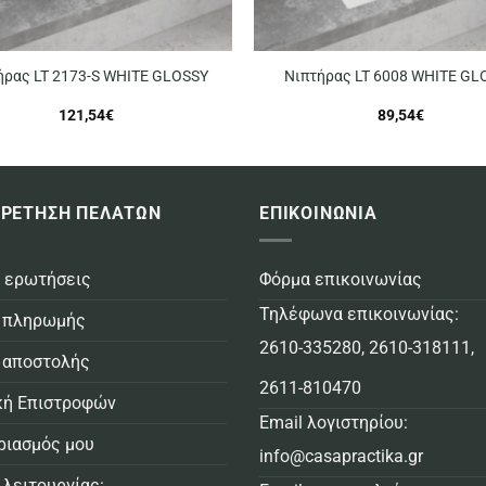
ήρας LT 2173-S WHITE GLOSSY
Νιπτήρας LT 6008 WHITE GL
121,54
€
89,54
€
ΡΕΤΗΣΗ ΠΕΛΑΤΩΝ
ΕΠΙΚΟΙΝΩΝΙΑ
 ερωτήσεις
Φόρμα επικοινωνίας
Τηλέφωνα επικοινωνίας:
 πληρωμής
2610-335280
,
2610-318111
,
 αποστολής
2611-810470
κή Επιστροφών
Email λογιστηρίου:
ριασμός μου
info@casapractika.gr
 λειτουργίας: