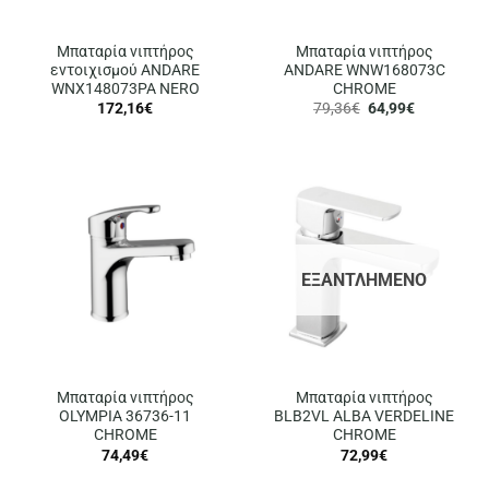
Μπαταρία νιπτήρος
Μπαταρία νιπτήρος
εντοιχισμού ANDARE
ANDARE WNW168073C
WNX148073PA NERO
CHROME
Original
Η
172,16
€
79,36
€
64,99
€
price
τρέχουσα
was:
τιμή
79,36€.
είναι:
64,99€.
ΕΞΑΝΤΛΗΜΈΝΟ
Μπαταρία νιπτήρος
Μπαταρία νιπτήρος
OLYMPIA 36736-11
BLB2VL ALBA VERDELINE
CHROME
CHROME
74,49
€
72,99
€