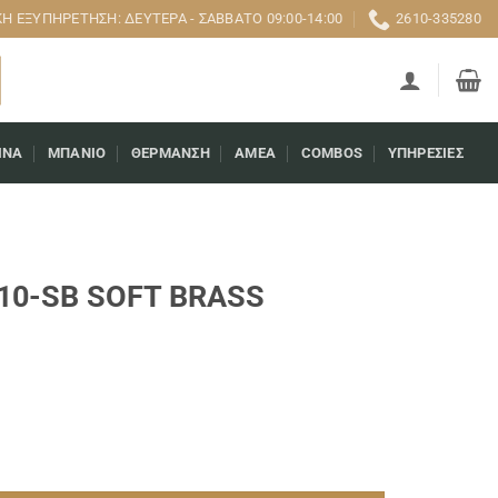
 ΕΞΥΠΗΡΈΤΗΣΗ: ΔΕΥΤΈΡΑ - ΣΆΒΒΑΤΟ 09:00-14:00
2610-335280
ΊΝΑ
ΜΠΆΝΙΟ
ΘΈΡΜΑΝΣΗ
AMEA
COMBOS
ΥΠΗΡΕΣΊΕΣ
710-SB SOFT BRASS