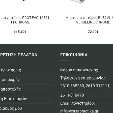
ρία νιπτήρος PROT-EVO 16361-
Μπαταρία νιπτήρος BLB2VL 
11 CHROME
VERDELINE CHROME
115,49
€
72,99
€
ΡΕΤΗΣΗ ΠΕΛΑΤΩΝ
ΕΠΙΚΟΙΝΩΝΙΑ
 ερωτήσεις
Φόρμα επικοινωνίας
Τηλέφωνα επικοινωνίας:
 πληρωμής
2610-335280
,
2610-318111
,
 αποστολής
2611-810470
κή Επιστροφών
Email λογιστηρίου:
ριασμός μου
info@casapractika.gr