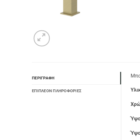
Μπα
ΠΕΡΙΓΡΑΦΉ
Υλι
ΕΠΙΠΛΈΟΝ ΠΛΗΡΟΦΟΡΊΕΣ
Χρώ
Ύψο
Ύψο