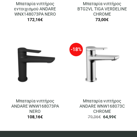
Μπαταρία νιπτήρος
Μπαταρία νιπτήρος
εντοιχισμού ANDARE
BTG2VL TIGA VERDELINE
WNX148073PA NERO
CHROME
172,16
€
73,00
€
-18%
Μπαταρία νιπτήρος
Μπαταρία νιπτήρος
ANDARE WNW168073PA
ANDARE WNW168073C
NERO
CHROME
Original
Η
108,16
€
79,36
€
64,99
€
price
τρέχουσα
was:
τιμή
79,36€.
είναι:
64,99€.