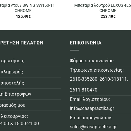
ταρία ντουζ SWING SW150-11
Μπαταρία λουτρού LEXUS 4L5
CHROME
CHROME
125,49
€
253,49
€
ΡΕΤΗΣΗ ΠΕΛΑΤΩΝ
ΕΠΙΚΟΙΝΩΝΙΑ
 ερωτήσεις
Φόρμα επικοινωνίας
Τηλέφωνα επικοινωνίας:
 πληρωμής
2610-335280
,
2610-318111
,
 αποστολής
2611-810470
κή Επιστροφών
Email λογιστηρίου:
ριασμός μου
info@casapractika.gr
 λειτουργίας:
Email παραγγελιών:
4:00 & 18:00-21:00
sales@casapractika.gr