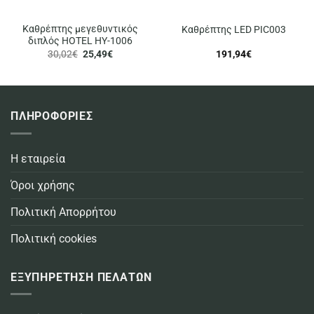
Καθρέπτης μεγεθυντικός
Καθρέπτης LED PIC003
διπλός HOTEL HY-1006
Original
Η
30,02
€
25,49
€
191,94
€
price
τρέχουσα
was:
τιμή
30,02€.
είναι:
25,49€.
ΠΛΗΡΟΦΟΡΙΕΣ
Η εταιρεία
Όροι χρήσης
Πολιτική Απορρήτου
Πολιτική cookies
ΕΞΥΠΗΡΕΤΗΣΗ ΠΕΛΑΤΩΝ