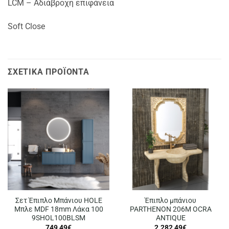
LCM – Αδιάβροχη επιφάνεια
Soft Close
ΣΧΕΤΙΚΆ ΠΡΟΪΌΝΤΑ
Σετ Έπιπλο Μπάνιου HOLE
Έπιπλο μπάνιου
Μπλε MDF 18mm Λάκα 100
PARTHENON 206M OCRA
9SHOL100BLSM
ANTIQUE
749,49
€
2.282,49
€