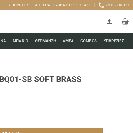
 ΕΞΥΠΗΡΈΤΗΣΗ: ΔΕΥΤΈΡΑ - ΣΆΒΒΑΤΟ 09:00-14:00
2610-335280
ΊΝΑ
ΜΠΆΝΙΟ
ΘΈΡΜΑΝΣΗ
AMEA
COMBOS
ΥΠΗΡΕΣΊΕΣ
ABQ01-SB SOFT BRASS