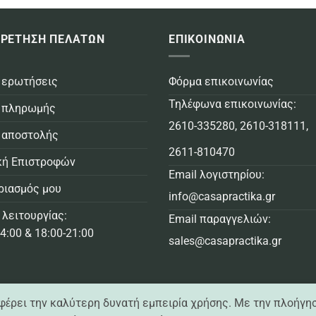
ΡΕΤΗΣΗ ΠΕΛΑΤΩΝ
ΕΠΙΚΟΙΝΩΝΙΑ
 ερωτήσεις
Φόρμα επικοινωνίας
Τηλέφωνα επικοινωνίας:
 πληρωμής
2610-335280
,
2610-318111
,
 αποστολής
2611-810470
κή Επιστροφών
Email λογιστηρίου:
ριασμός μου
info@casapractika.gr
 λειτουργίας:
Email παραγγελιών:
4:00 & 18:00-21:00
sales@casapractika.gr
σφέρει την καλύτερη δυνατή εμπειρία χρήσης. Με την πλοήγη