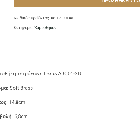
ΠΡΟΣΘΉΚΗ ΣΤΟ
Κωδικός προϊόντος:
08-171-0145
Κατηγορία:
Χαρτοθήκες
τοθήκη τετράγωνη Lexus ABQ01-SB
μα:
Soft Brass
ος:
14,8cm
βολή:
6,8cm