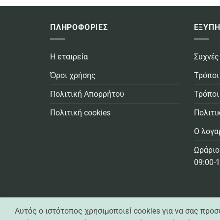
ΠΛΗΡΟΦΟΡΙΕΣ
ΕΞΥΠΗ
Η εταιρεία
Συχνές
Όροι χρήσης
Τρόποι
Πολιτική Απορρήτου
Τρόποι
Πολιτική cookies
Πολιτι
Ο λογα
Ωράριο
09:00-1
Αυτός ο ιστότοπος χρησιμοποιεί cookies για να σας προ
Casa Practika © 2021 -
2026 - All Rights Reserved