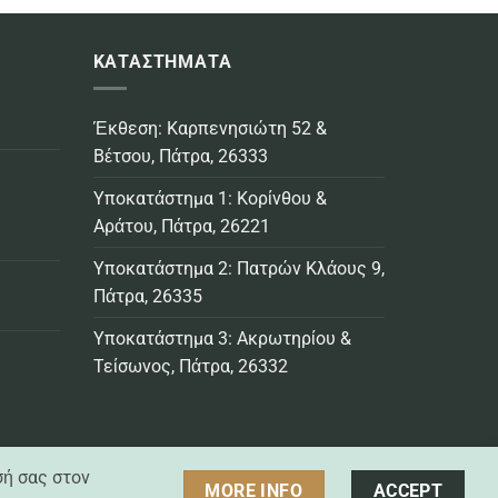
ΚΑΤΑΣΤΗΜΑΤΑ
Έκθεση: Καρπενησιώτη 52 &
Βέτσου, Πάτρα, 26333
Υποκατάστημα 1: Κορίνθου &
Αράτου, Πάτρα, 26221
Υποκατάστημα 2: Πατρών Κλάους 9,
Πάτρα, 26335
Υποκατάστημα 3: Ακρωτηρίου &
Τείσωνος, Πάτρα, 26332
σή σας στον
MORE INFO
ACCEPT
Visa
MasterCard
Credit
Bank
Cash
Cash