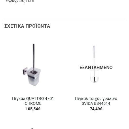
‘Υψος:
36,1cm
ΣΧΕΤΙΚΆ ΠΡΟΪΌΝΤΑ
ΕΞΑΝΤΛΗΜΈΝΟ
Πιγκάλ QUATTRO 4701
Πιγκάλ τοίχου γυάλινο
CHROME
SVIDA BS44614
105,54
€
74,49
€