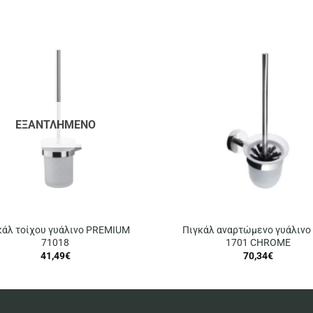
ΕΞΑΝΤΛΗΜΈΝΟ
κάλ τοίχου γυάλινο PREMIUM
Πιγκάλ αναρτώμενο γυάλινο
71018
1701 CHROME
41,49
€
70,34
€