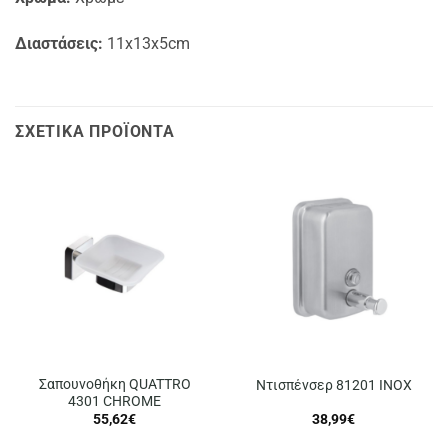
Διαστάσεις:
11x13x5cm
ΣΧΕΤΙΚΆ ΠΡΟΪΌΝΤΑ
Σαπουνοθήκη QUATTRO
Ντισπένσερ 81201 INOX
4301 CHROME
55,62
€
38,99
€