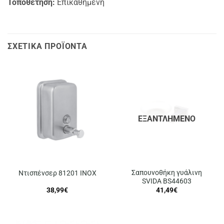
Τοποθέτηση:
Επικαθήμενη
ΣΧΕΤΙΚΆ ΠΡΟΪΌΝΤΑ
ΕΞΑΝΤΛΗΜΈΝΟ
Σαπουνοθήκη γυάλινη
Ντισπένσερ 81201 INOX
SVIDA BS44603
38,99
€
41,49
€