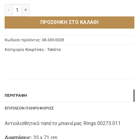
Αντιολισθητικό ταπέτο RINGS 35x71cm BLACK ποσότητα
ΠΡΟΣΘΉΚΗ ΣΤΟ ΚΑΛΆΘΙ
Κωδικός προϊόντος:
08-339-0028
Κατηγορία:
Κουρτίνες - Ταπέτα
ΠΕΡΙΓΡΑΦΉ
ΕΠΙΠΛΈΟΝ ΠΛΗΡΟΦΟΡΊΕΣ
Αντιολισθητικό ταπέτο μπανιέρας Rings 00273.011
Διαστάσεις:
35 x 71 cm