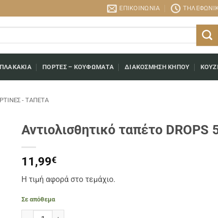
ΕΠΙΚΟΙΝΩΝΊΑ
ΤΗΛΕΦΩΝΙΚΉ
 ΠΛΑΚΆΚΙΑ
ΠΌΡΤΕΣ – ΚΟΥΦΏΜΑΤΑ
ΔΙΑΚΌΣΜΗΣΗ ΚΉΠΟΥ
ΚΟΥΖ
ΡΤΊΝΕΣ - ΤΑΠΈΤΑ
Αντιολισθητικό ταπέτο DROPS 
11,99
€
Η τιμή αφορά στο τεμάχιο.
Σε απόθεμα
Αντιολισθητικό ταπέτο DROPS 54x34cm BEIGE ποσότητα