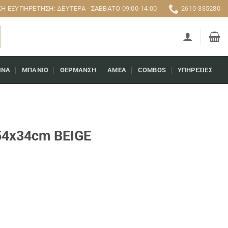
 ΕΞΥΠΗΡΈΤΗΣΗ: ΔΕΥΤΈΡΑ - ΣΆΒΒΑΤΟ 09:00-14:00
2610-335280
ΊΝΑ
ΜΠΆΝΙΟ
ΘΈΡΜΑΝΣΗ
AMEA
COMBOS
ΥΠΗΡΕΣΊΕΣ
54x34cm BEIGE