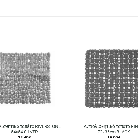
λισθητικό ταπέτο RIVERSTONE
Αντιολισθητικό ταπέτο RI
54×54 SILVER
72x36cm BLACK
25,49
€
16,99
€