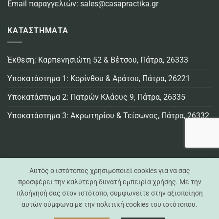
Email παραγγελιών:
sales@casapractika.gr
ΚΑΤΑΣΤΗΜΑΤΑ
Έκθεση: Καρπενησιώτη 52 & Βέτσου, Πάτρα, 26333
Υποκατάστημα 1: Κορίνθου & Αράτου, Πάτρα, 26221
Υποκατάστημα 2: Πατρών Κλάους 9, Πάτρα, 26335
Υποκατάστημα 3: Ακρωτηρίου & Τείσωνος, Πάτρα, 26332
Αυτός ο ιστότοπος χρησιμοποιεί cookies για να σας
προσφέρει την καλύτερη δυνατή εμπειρία χρήσης. Με την
πλοήγησή σας στον ιστότοπο, συμφωνείτε στην αξιοποίηση
Visa
MasterCard
Credit
Bank
Cash
Cash
αυτών σύμφωνα με την πολιτική cookies του ιστότοπου.
Card
Transfer
On
on
Casa Practika © 2021 -
2026 - All Rights Reserved