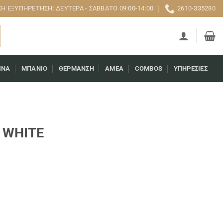
 ΕΞΥΠΗΡΈΤΗΣΗ: ΔΕΥΤΈΡΑ - ΣΆΒΒΑΤΟ 09:00-14:00
2610-335280
ΊΝΑ
ΜΠΆΝΙΟ
ΘΈΡΜΑΝΣΗ
AMEA
COMBOS
ΥΠΗΡΕΣΊΕΣ
E WHITE