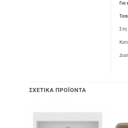
Για 
Τοπ
Στη
Κατ
Δια
ΣΧΕΤΙΚΆ ΠΡΟΪΌΝΤΑ