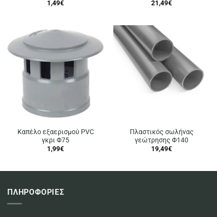
1,49
€
21,49
€
Καπέλο εξαερισμού PVC
Πλαστικός σωλήνας
γκρι Φ75
γεώτρησης Φ140
1,99
€
19,49
€
ΠΛΗΡΟΦΟΡΙΕΣ