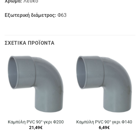
Χρώμα:
Λευκό
Εξωτερική διάμετρος:
Φ63
ΣΧΕΤΙΚΆ ΠΡΟΪΌΝΤΑ
Καμπύλη PVC 90° γκρι Φ200
Καμπύλη PVC 90° γκρι Φ140
21,49
€
6,49
€