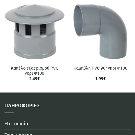
Καπέλο εξαερισμού PVC
Καμπύλη PVC 90° γκρι Φ100
γκρι Φ100
2,49
€
1,99
€
ΠΛΗΡΟΦΟΡΙΕΣ
Η εταιρεία