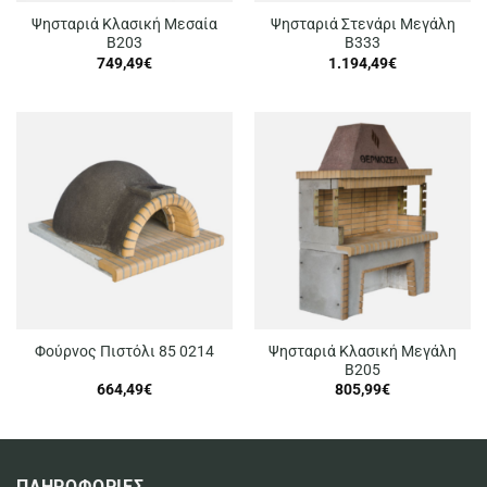
Ψησταριά Κλασική Μεσαία
Ψησταριά Στενάρι Μεγάλη
B203
Β333
749,49
€
1.194,49
€
Ψησταριά Κλασική Μεγάλη
Φούρνος Πιστόλι 85 0214
Β205
664,49
€
805,99
€
ΠΛΗΡΟΦΟΡΙΕΣ