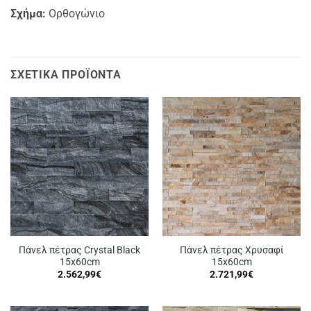
Σχήμα:
Ορθογώνιο
ΣΧΕΤΙΚΆ ΠΡΟΪΌΝΤΑ
Πάνελ πέτρας Crystal Black
Πάνελ πέτρας Χρυσαφί
15x60cm
15x60cm
2.562,99
€
2.721,99
€