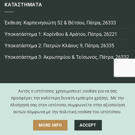
ΚΑΤΑΣΤΗΜΑΤΑ
Έκθεση: Καρπενησιώτη 52 & Βέτσου, Πάτρα, 26333
Υποκατάστημα 1: Κορίνθου & Αράτου, Πάτρα, 26221
Υποκατάστημα 2: Πατρών Κλάους 9, Πάτρα, 26335
Υποκατάστημα 3: Ακρωτηρίου & Τείσωνος, Πάτρα, 26332
Αυτός ο ιστότοπος χρησιμοποιεί cookies για να σας
προσφέρει την καλύτερη δυνατή εμπειρία χρήσης. Με την
πλοήγησή σας στον ιστότοπο, συμφωνείτε στην αξιοποίηση
Visa
MasterCard
Credit
Bank
Cash
Cash
αυτών σύμφωνα με την πολιτική cookies του ιστότοπου.
Card
Transfer
On
on
Casa Practika © 2021 -
2026 - All Rights Reserved
Delivery
Pickup
MORE INFO
ACCEPT
Created by
Exelixisnet