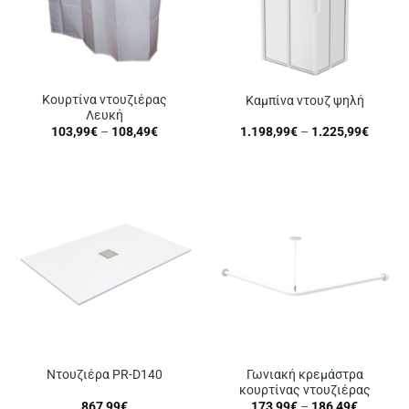
Κουρτίνα ντουζιέρας
Καμπίνα ντουζ ψηλή
Λευκή
Price
Price
103,99
€
–
108,49
€
1.198,99
€
–
1.225,99
€
range:
range:
103,99€
1.198,
through
throug
108,49€
1.225,
Γωνιακή κρεμάστρα
Ντουζιέρα PR-D140
κουρτίνας ντουζιέρας
Price
867,99
€
173,99
€
–
186,49
€