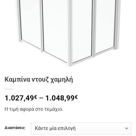
Καμπίνα ντουζ χαμηλή
Price
1.027,49
€
–
1.048,99
€
range:
Η τιμή αφορά στο τεμάχιο.
1.027,49€
through
1.048,99€
Διαστάσεις