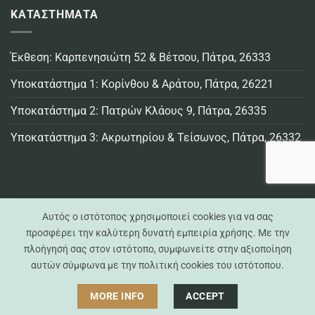
ΚΑΤΑΣΤΗΜΑΤΑ
Έκθεση: Καρπενησιώτη 52 & Βέτσου, Πάτρα, 26333
Υποκατάστημα 1: Κορίνθου & Αράτου, Πάτρα, 26221
Υποκατάστημα 2: Πατρών Κλάους 9, Πάτρα, 26335
Υποκατάστημα 3: Ακρωτηρίου & Τείσωνος, Πάτρα, 26332
Αυτός ο ιστότοπος χρησιμοποιεί cookies για να σας
προσφέρει την καλύτερη δυνατή εμπειρία χρήσης. Με την
πλοήγησή σας στον ιστότοπο, συμφωνείτε στην αξιοποίηση
Visa
MasterCard
Credit
Bank
Cash
Cash
αυτών σύμφωνα με την πολιτική cookies του ιστότοπου.
Card
Transfer
On
on
Casa Practika © 2021 -
2026 - All Rights Reserved
Delivery
Pickup
MORE INFO
ACCEPT
Created by
Exelixisnet