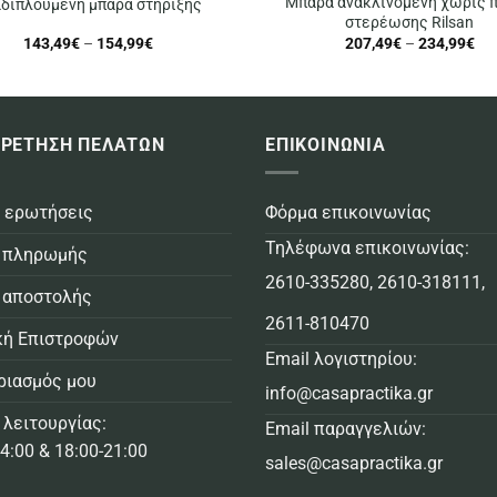
Μπάρα ανακλινόμενη χωρίς 
διπλούμενη μπάρα στήριξης
στερέωσης Rilsan
Price
Pri
143,49
€
–
154,99
€
207,49
€
–
234,99
€
range:
ran
143,49€
20
through
thr
154,99€
23
ΡΕΤΗΣΗ ΠΕΛΑΤΩΝ
ΕΠΙΚΟΙΝΩΝΙΑ
 ερωτήσεις
Φόρμα επικοινωνίας
Τηλέφωνα επικοινωνίας:
 πληρωμής
2610-335280
,
2610-318111
,
 αποστολής
2611-810470
κή Επιστροφών
Email λογιστηρίου:
ριασμός μου
info@casapractika.gr
 λειτουργίας:
Email παραγγελιών:
4:00 & 18:00-21:00
sales@casapractika.gr