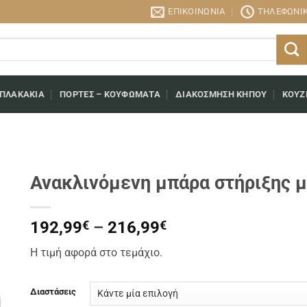
ΕΠΙΚΟΙΝΩΝΊΑ
ΤΗΛΕΦΩΝΙΚΉ
 ΠΛΑΚΆΚΙΑ
ΠΌΡΤΕΣ – ΚΟΥΦΏΜΑΤΑ
ΔΙΑΚΌΣΜΗΣΗ ΚΉΠΟΥ
ΚΟΥΖ
Ανακλινόμενη μπάρα στήριξης 
Price
192,99
€
–
216,99
€
range:
Η τιμή αφορά στο τεμάχιο.
192,99€
through
216,99€
Διαστάσεις