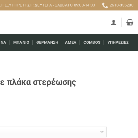
 ΕΞΥΠΗΡΈΤΗΣΗ: ΔΕΥΤΈΡΑ - ΣΆΒΒΑΤΟ 09:00-14:00
2610-335280
ΊΝΑ
ΜΠΆΝΙΟ
ΘΈΡΜΑΝΣΗ
AMEA
COMBOS
ΥΠΗΡΕΣΊΕΣ
με πλάκα στερέωσης