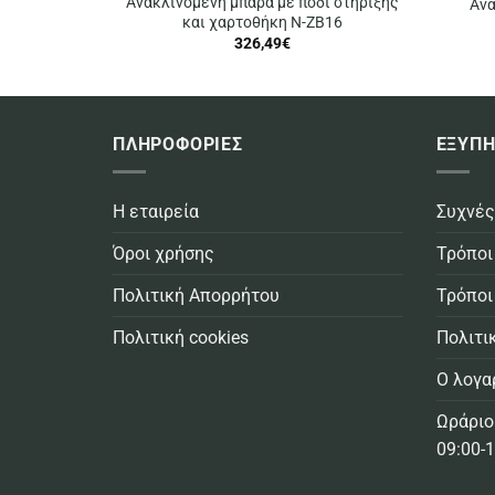
Ανακλινόμενη μπάρα με πόδι στήριξης
Ανα
και χαρτοθήκη N-ZB16
326,49
€
ΠΛΗΡΟΦΟΡΙΕΣ
ΕΞΥΠΗ
Η εταιρεία
Συχνές
Όροι χρήσης
Τρόποι
Πολιτική Απορρήτου
Τρόποι
Πολιτική cookies
Πολιτι
Ο λογα
Ωράριο
09:00-1