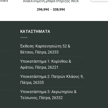
πλάκα
Ανακλινόμενη μπάρα στήριξης ΙΝΟΧ
ce
Price
296,99
€
–
338,99
€
ge:
range:
7,49€
296,99€
ough
through
4,99€
338,99€
ΚΑΤΑΣΤΗΜΑΤΑ
Έκθεση: Καρπενησιώτη 52 &
Βέτσου, Πάτρα, 26333
Υποκατάστημα 1: Κορίνθου &
Αράτου, Πάτρα, 26221
Υποκατάστημα 2: Πατρών Κλάους 9,
Πάτρα, 26335
Υποκατάστημα 3: Ακρωτηρίου &
Τείσωνος, Πάτρα, 26332