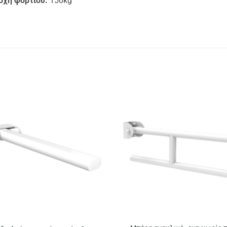
οχή φορτίου:
150kg