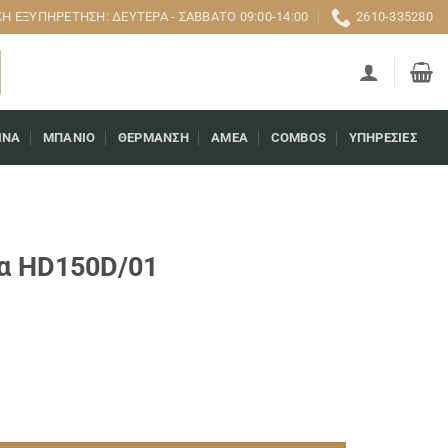
 ΕΞΥΠΗΡΈΤΗΣΗ: ΔΕΥΤΈΡΑ - ΣΆΒΒΑΤΟ 09:00-14:00
2610-335280
ΊΝΑ
ΜΠΆΝΙΟ
ΘΈΡΜΑΝΣΗ
AMEA
COMBOS
ΥΠΗΡΕΣΊΕΣ
τα HD150D/01