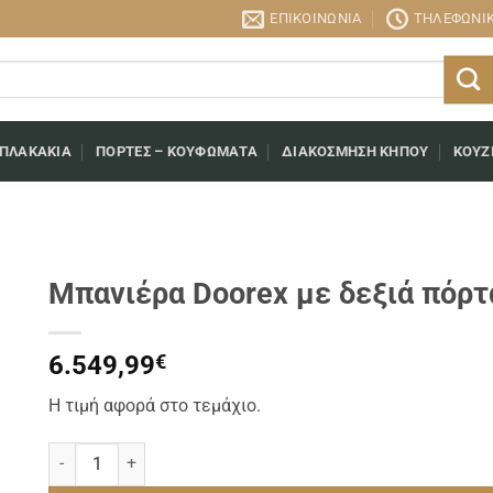
ΕΠΙΚΟΙΝΩΝΊΑ
ΤΗΛΕΦΩΝΙΚΉ
 ΠΛΑΚΆΚΙΑ
ΠΌΡΤΕΣ – ΚΟΥΦΏΜΑΤΑ
ΔΙΑΚΌΣΜΗΣΗ ΚΉΠΟΥ
ΚΟΥΖ
Μπανιέρα Doorex με δεξιά πόρ
6.549,99
€
Η τιμή αφορά στο τεμάχιο.
Μπανιέρα Doorex με δεξιά πόρτα HD150D/01 ποσότητα