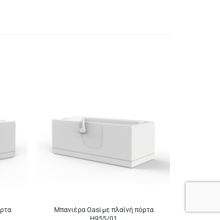
όρτα
Μπανιέρα Oasi με πλαϊνή πόρτα
H955/01