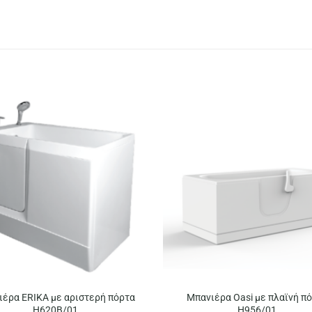
έρα ERIKA με αριστερή πόρτα
Μπανιέρα Oasi με πλαϊνή π
H620B/01
H956/01