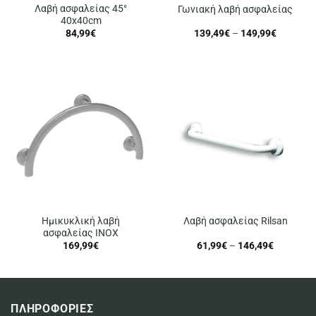
Λαβή ασφαλείας 45°
Γωνιακή λαβή ασφαλείας
40x40cm
Price
84,99
€
139,49
€
–
149,99
€
range:
139,49€
through
149,99€
Ημικυκλική λαβή
Λαβή ασφαλείας Rilsan
ασφαλείας ΙΝΟΧ
Price
169,99
€
61,99
€
–
146,49
€
range:
61,99€
through
146,49€
ΠΛΗΡΟΦΟΡΙΕΣ