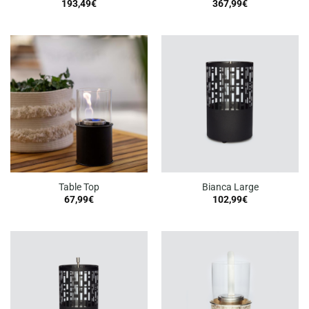
193,49
€
367,99
€
Table Top
Bianca Large
67,99
€
102,99
€