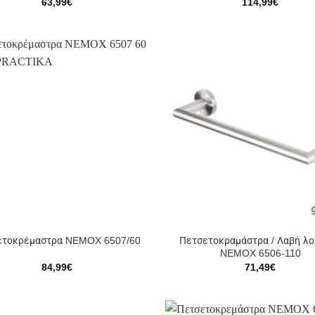
63,99
€
114,99
€
Πετσετοκραμάστρα / Λαβή λ
ετοκρέμαστρα NEMOX 6507/60
NEMOX 6506-110
84,99
€
71,49
€