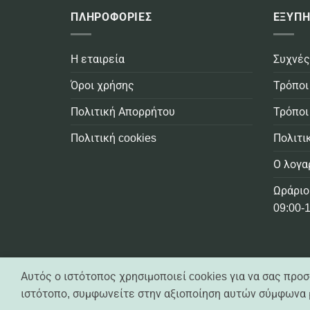
ΠΛΗΡΟΦΟΡΙΕΣ
ΕΞΥΠΗ
Η εταιρεία
Συχνές
Όροι χρήσης
Τρόποι
Πολιτική Απορρήτου
Τρόποι
Πολιτική cookies
Πολιτι
Ο λογα
Ωράριο
09:00-1
Casa Practika © 2021 -
2026 - All Rights Reserved
Αυτός ο ιστότοπος χρησιμοποιεί cookies για να σας προ
Created by
Exelixisnet
ιστότοπο, συμφωνείτε στην αξιοποίηση αυτών σύμφωνα μ