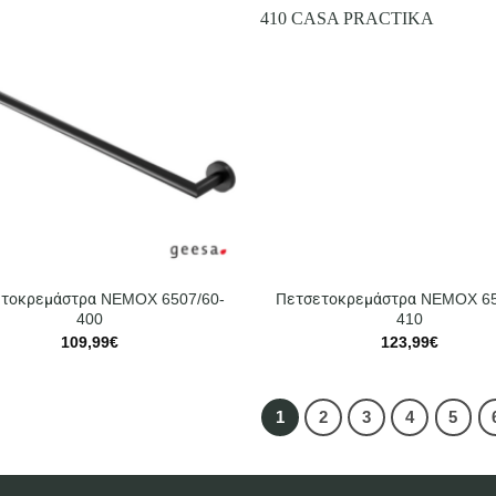
τοκρεμάστρα NEMOX 6507/60-
Πετσετοκρεμάστρα NEMOX 65
400
410
109,99
€
123,99
€
1
2
3
4
5