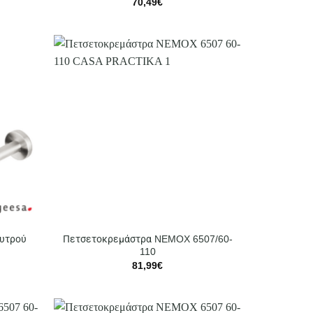
70,49
€
ουτρού
Πετσετοκρεμάστρα NEMOX 6507/60-
110
81,99
€