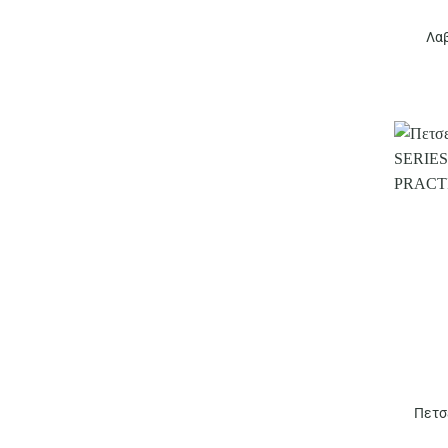
Λα
Πετσ