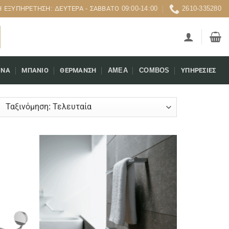
 ΕΞΥΠΗΡΈΤΗΣΗ: ΔΕΥΤΈΡΑ - ΣΆΒΒΑΤΟ 09:00-14:00
2610-335280
ΊΝΑ
ΜΠΆΝΙΟ
ΘΈΡΜΑΝΣΗ
AMEA
COMBOS
ΥΠΗΡΕΣΊΕΣ
rted
est