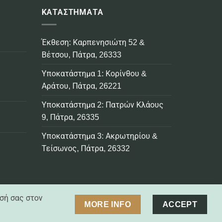
ΚΑΤΑΣΤΗΜΑΤΑ
Έκθεση: Καρπενησιώτη 52 &
Βέτσου, Πάτρα, 26333
Υποκατάστημα 1: Κορίνθου &
Αράτου, Πάτρα, 26221
Υποκατάστημα 2: Πατρών Κλάους
9, Πάτρα, 26335
Υποκατάστημα 3: Ακρωτηρίου &
Τείσωνος, Πάτρα, 26332
σή σας στον
Visa
MasterCard
Credit
Bank
Cash
Cash
MORE INFO
ACCEPT
Card
Transfer
On
on