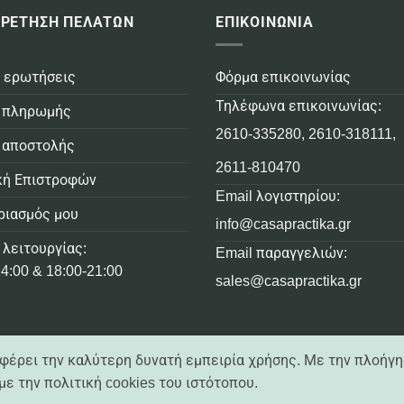
ΡΕΤΗΣΗ ΠΕΛΑΤΩΝ
ΕΠΙΚΟΙΝΩΝΙΑ
 ερωτήσεις
Φόρμα επικοινωνίας
Τηλέφωνα επικοινωνίας:
 πληρωμής
2610-335280
,
2610-318111
,
 αποστολής
2611-810470
κή Επιστροφών
Email λογιστηρίου:
ριασμός μου
info@casapractika.gr
 λειτουργίας:
Email παραγγελιών:
4:00 & 18:00-21:00
sales@casapractika.gr
σφέρει την καλύτερη δυνατή εμπειρία χρήσης. Με την πλοήγη
ε την πολιτική cookies του ιστότοπου.